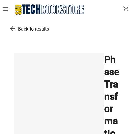
menu
shopping_cart
arrow_back
Back to results
Ph
ase
Tra
nsf
or
ma
tio