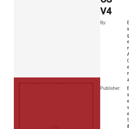
V4
By:
E
i
n
A
a
Publisher:
E
v
e