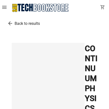
menu
shopping_cart
arrow_back
Back to results
CO
NTI
NU
UM
PH
YSI
CS