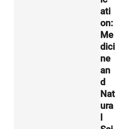
ati
on:
Me
dici
ne
an
d
Nat
ura
l