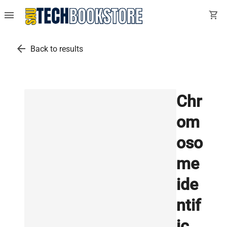
menu
shopping_cart
arrow_back
Back to results
Chr
om
oso
me
ide
ntif
ic