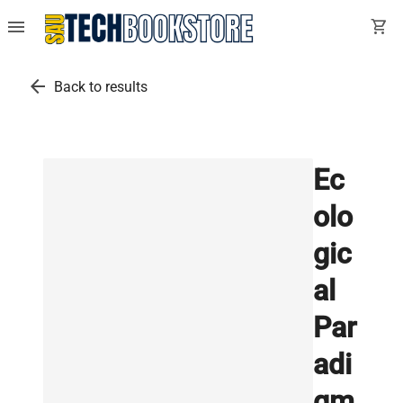
menu
shopping_cart
arrow_back
Back to results
Ec
olo
gic
al
Par
adi
gm