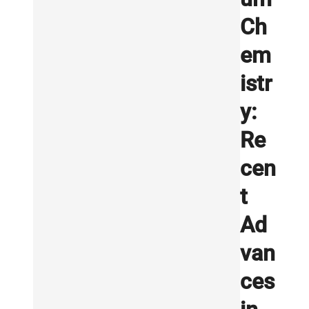
Ch
em
istr
y:
Re
cen
t
Ad
van
ces