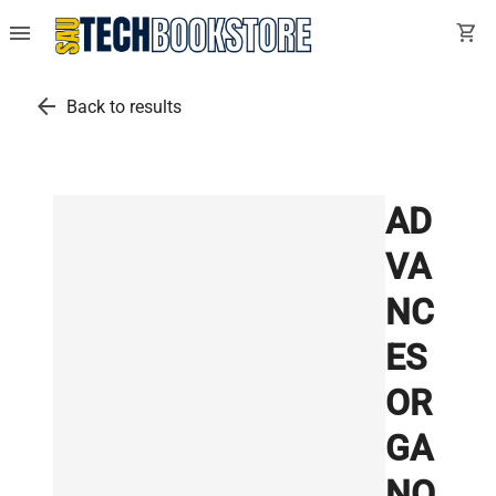
menu
shopping_cart
arrow_back
Back to results
AD
VA
NC
ES
OR
GA
NO