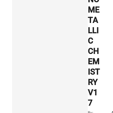
ME
TA
LLI
C
CH
EM
IST
RY
V1
7
By: