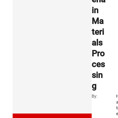
in
Ma
teri
als
Pro
ces
sin
g
By:
a
t
e