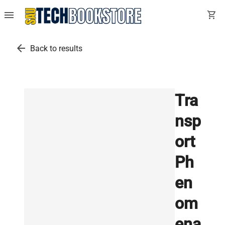
menu
shopping_cart
arrow_back
Back to results
Tra
nsp
ort
Ph
en
om
ena