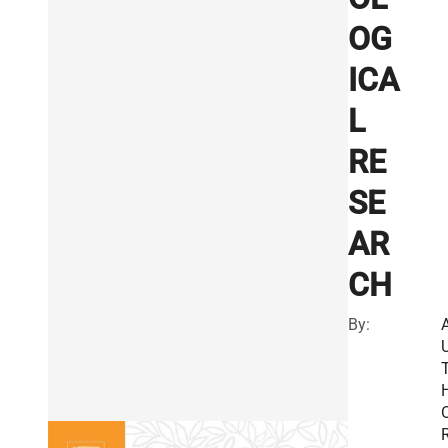
OG
ICA
L
RE
SE
AR
CH
By:
R