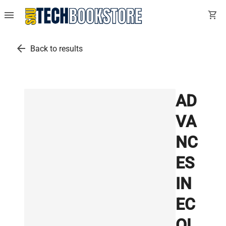
menu
shopping_cart
arrow_back
Back to results
AD
VA
NC
ES
IN
EC
OL