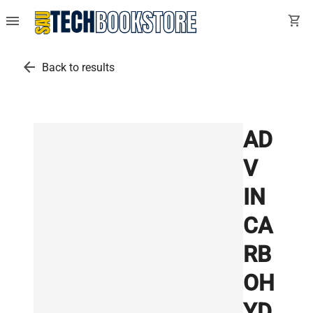
menu
shopping_cart
arrow_back
Back to results
AD
V
IN
CA
RB
OH
YD