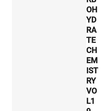
OH
YD
RA
TE
CH
EM
IST
RY
VO
L1