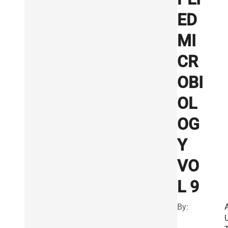
ED
MI
CR
OBI
OL
OG
Y
VO
L 9
By: