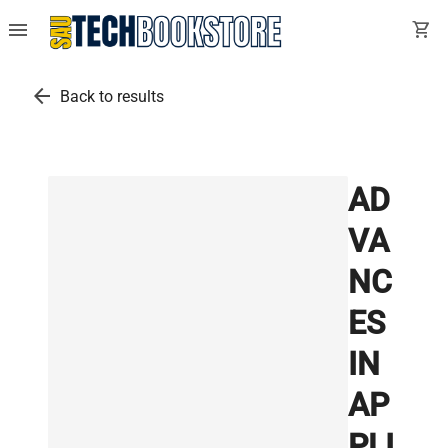
menu
shopping_cart
arrow_back
Back to results
AD
VA
NC
ES
IN
AP
PLI