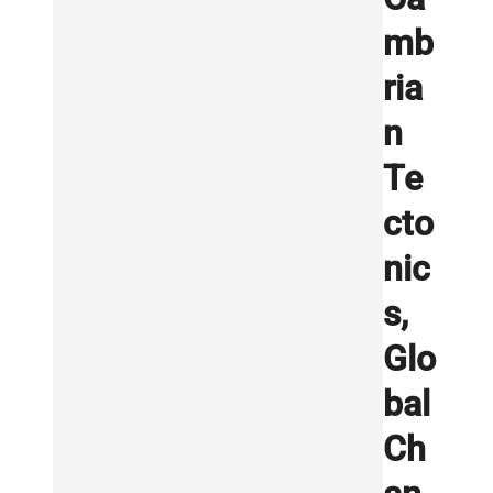
mb
ria
n
Te
cto
nic
s,
Glo
bal
Ch