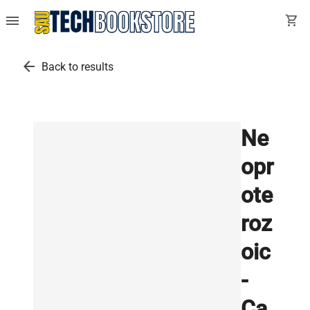
menu
shopping_cart
arrow_back
Back to results
Ne
opr
ote
roz
oic
-
Ca