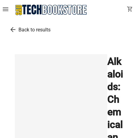
menu
shopping_cart
arrow_back
Back to results
Alk
aloi
ds:
Ch
em
ical
an