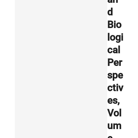
d
Bio
logi
cal
Per
spe
ctiv
es,
Vol
um