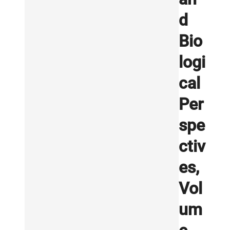
d
Bio
logi
cal
Per
spe
ctiv
es,
Vol
um