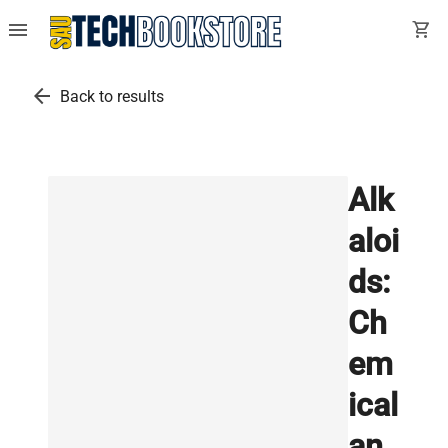
menu
shopping_cart
arrow_back
Back to results
Alk
aloi
ds:
Ch
em
ical
an