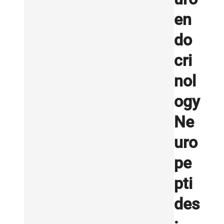
en
do
cri
nol
ogy
Ne
uro
pe
pti
des