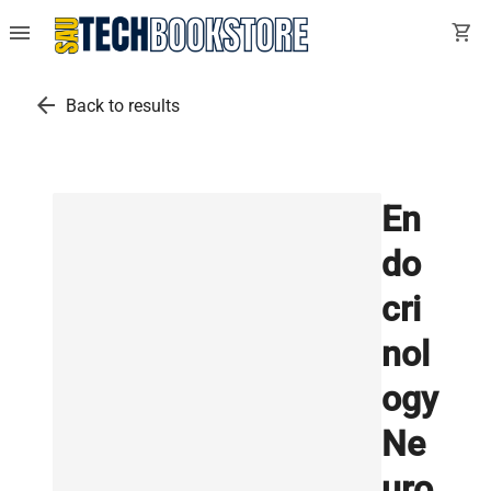
menu
shopping_cart
arrow_back
Back to results
En
do
cri
nol
ogy
Ne
uro