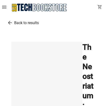
menu
shopping_cart
arrow_back
Back to results
Th
e
Ne
ost
riat
um
: