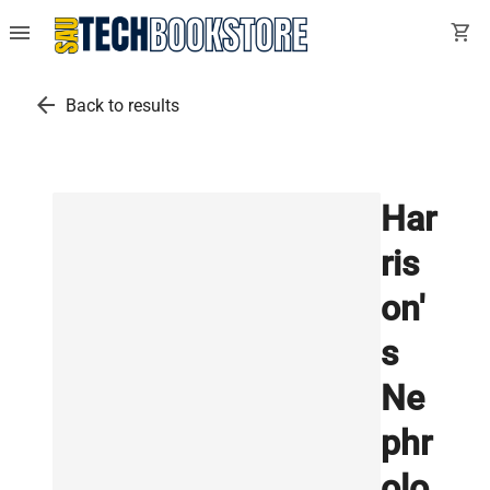
menu
shopping_cart
arrow_back
Back to results
Har
ris
on'
s
Ne
phr
olo