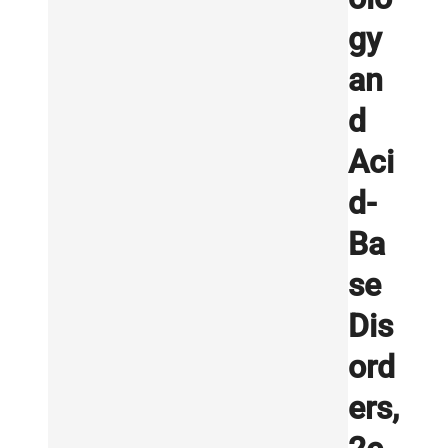
gy
an
d
Aci
d-
Ba
se
Dis
ord
ers,