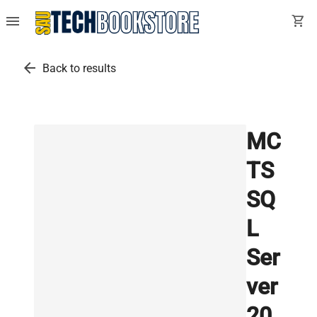
menu
shopping_cart
arrow_back
Back to results
MC
TS
SQ
L
Ser
ver
20