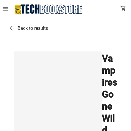
menu
shopping_cart
arrow_back
Back to results
Va
mp
ires
Go
ne
Wil
d