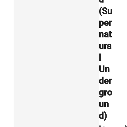
(Su
per
nat
ura
l
Un
der
gro
un
d)
By: