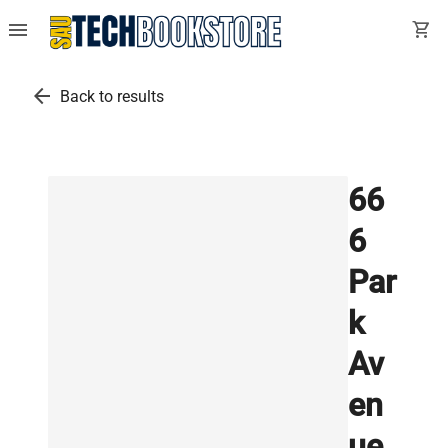
menu
shopping_cart
arrow_back
Back to results
66
6
Par
k
Av
en
ue