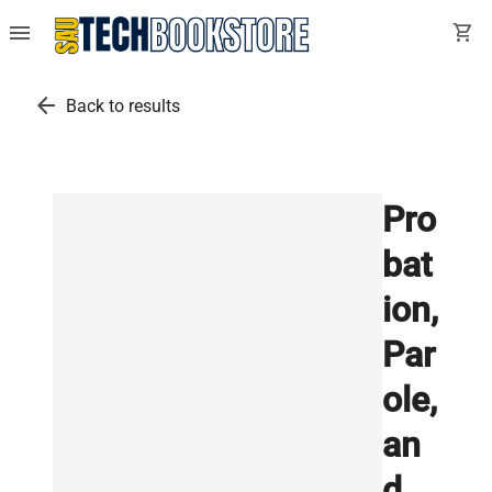
menu
shopping_cart
arrow_back
Back to results
Pro
bat
ion,
Par
ole,
an
d