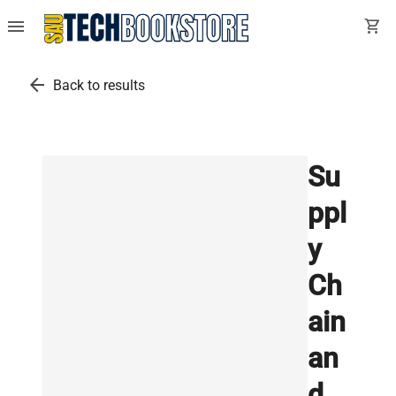
menu
shopping_cart
arrow_back
Back to results
Su
ppl
y
Ch
ain
an
d