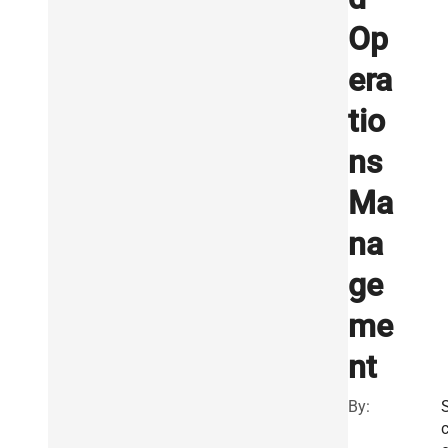
Op
era
tio
ns
Ma
na
ge
me
nt
By: