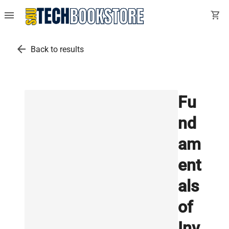
menu
shopping_cart
arrow_back
Back to results
Fu
nd
am
ent
als
of
Inv