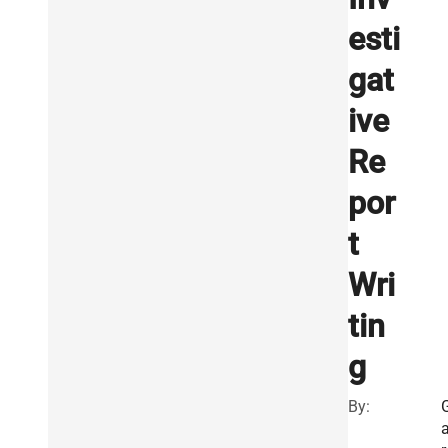
esti
gat
ive
Re
por
t
Wri
tin
g
By: