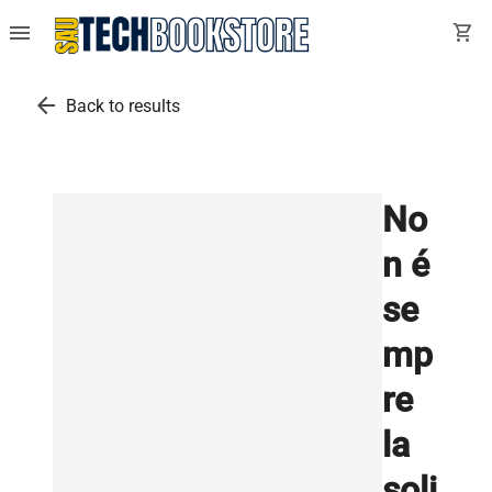
menu
shopping_cart
arrow_back
Back to results
No
n é
se
mp
re
la
soli