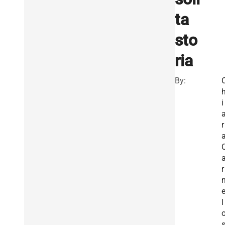
ta
sto
ria
By:
i
r
r
l