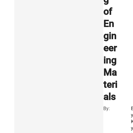
of
En
gin
eer
ing
Ma
teri
als
By:
y