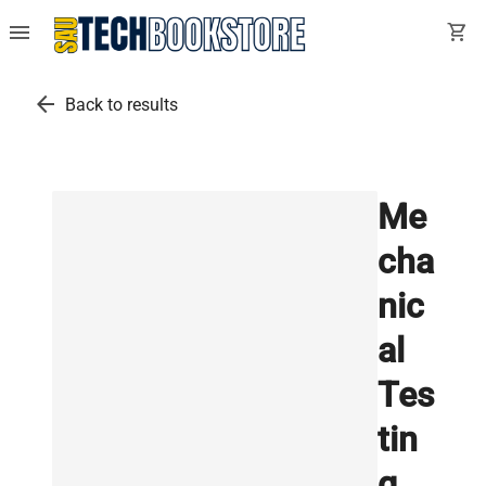
menu
shopping_cart
arrow_back
Back to results
Me
cha
nic
al
Tes
tin
g