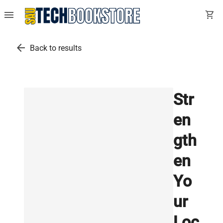
menu
shopping_cart
arrow_back
Back to results
Str
en
gth
en
Yo
ur
Loc