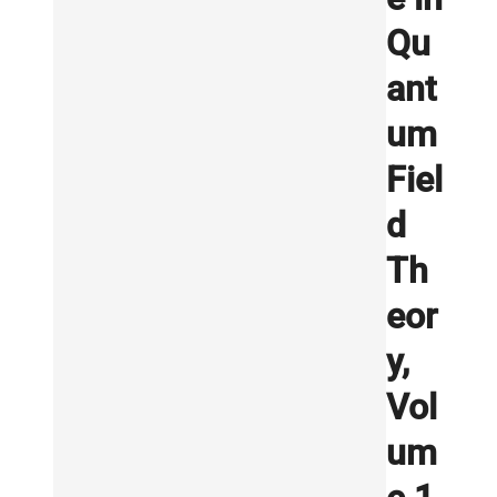
Qu
ant
um
Fiel
d
Th
eor
y,
Vol
um