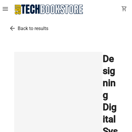
menu
shopping_cart
arrow_back
Back to results
De
sig
nin
g
Dig
ital
Sys