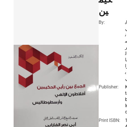
ين
By:
ب
ن
ل
ا
ا
ب
Publisher:
t
I
c
Print ISBN: