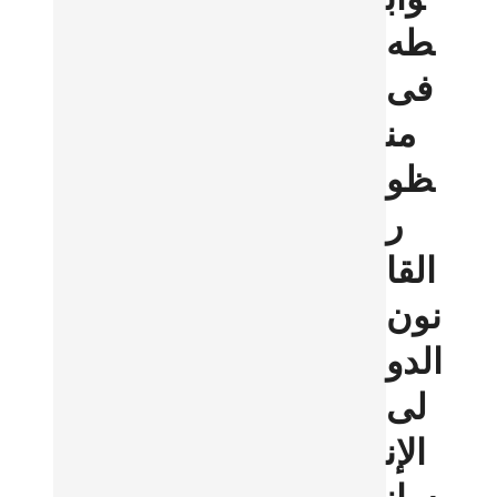
طه
فى
من
ظو
ر
القا
نون
الدو
لى
الإن