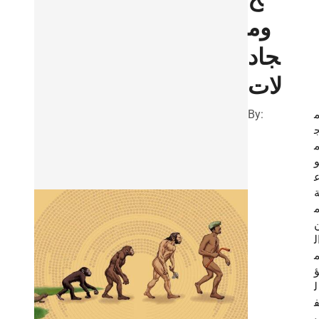
وم
جاد
لات
By:
ل
ل
ي