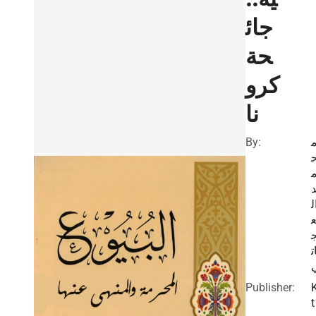
جائ
حة
كرو
نا
By:
ل
ت
Publisher:
t