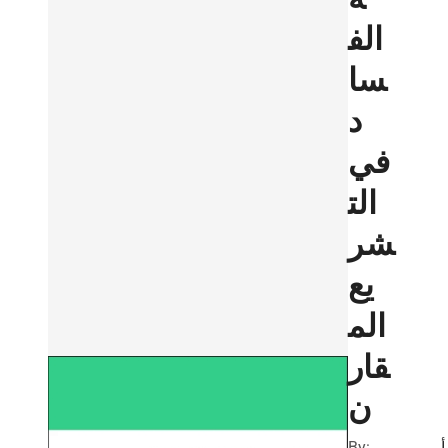
الف
سا
د
في
الت
شر
يع
الم
قار
ن
By:
أ