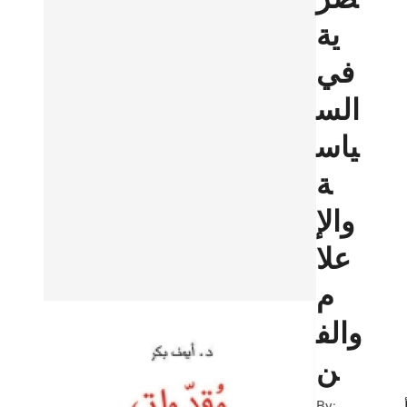
ية
في
الس
ياس
ة
والإ
علا
م
والف
ن
By:
ي