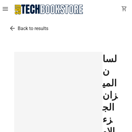
menu
shopping_cart
arrow_back
Back to results
لسا
ن
المي
زان
الج
زء
الاو