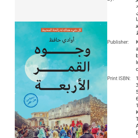
د
Publisher:
I
c
Print ISBN: