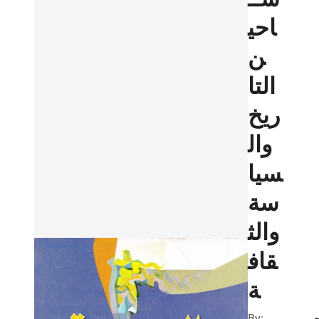
احي
ن
التا
ريخ
وال
سيا
سة
والث
قاف
ة
By: