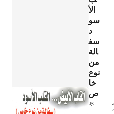
الأ
سو
د
سف
الة
من
نوع
خا
ص
By: