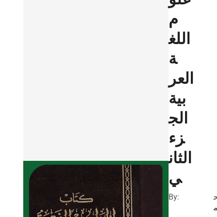
م
اللغ
ة
العر
بية
الج
زء
الثان
ي
By: