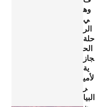
وه
ي
الر
حلة
الح
جاز
ية
لأمي
ر
البيا