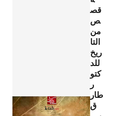
قص
ص
من
التا
ريخ
للد
كتو
ر
طار
ق