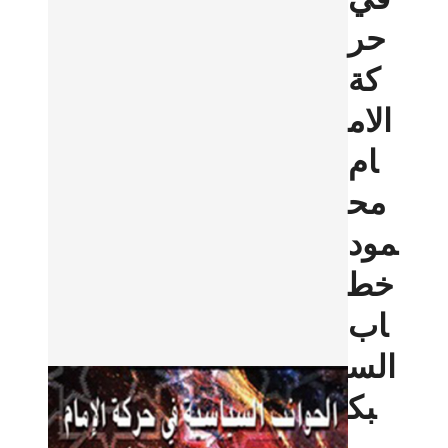
حر
كة
الام
ام
مح
مود
خط
اب
الس
بك