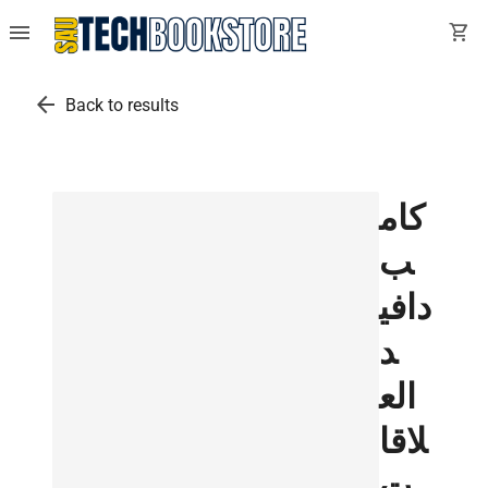
menu
shopping_cart
arrow_back
Back to results
كام
ب
دافي
د
الع
لاقا
ت