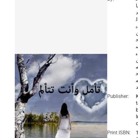
ا
د
ل
ي
ي
Publisher:
t
I
c
Print ISBN: