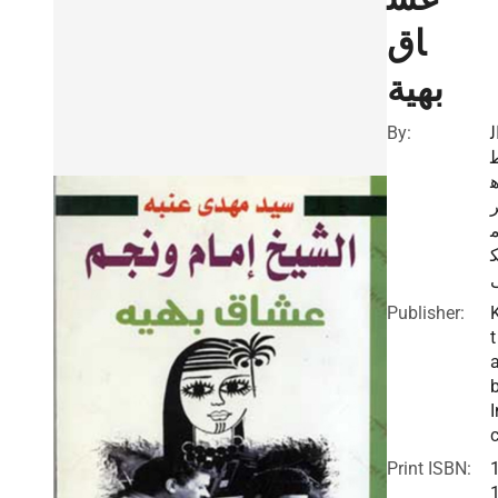
اق
بهية
By:
ل
ه
Publisher:
t
I
c
Print ISBN: