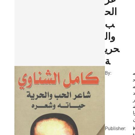
الح
ب
وال
حري
ة
By:
ا
Publisher: