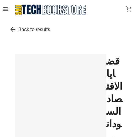
menu
shopping_cart
arrow_back
Back to results
قض
ايا
الاقت
صاد
الس
ودان
ى