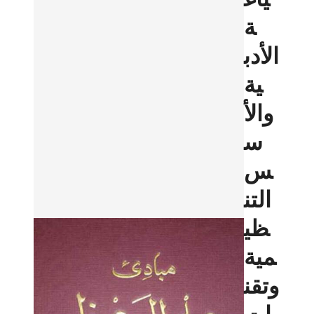
ة
الأدب
ية
والأ
س
س
التن
ظي
مية
وتقن