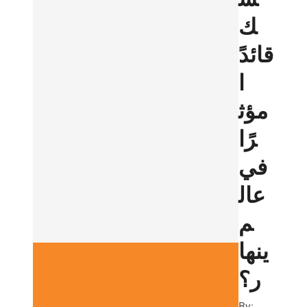
ك
قائدً
ا
مؤث
رًا
في
عال
م
ينها
ر؟
By: