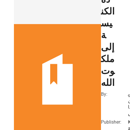
الكن
يس
ة
إلى
ملك
وت
الله
By:
پ
ا
Publisher: